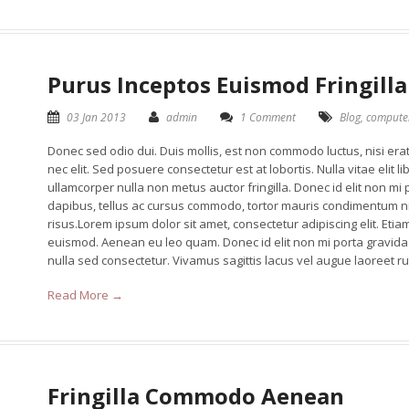
Purus Inceptos Euismod Fringilla
03 Jan 2013
admin
1 Comment
Blog
,
compute
Donec sed odio dui. Duis mollis, est non commodo luctus, nisi erat 
nec elit. Sed posuere consectetur est at lobortis. Nulla vitae elit 
ullamcorper nulla non metus auctor fringilla. Donec id elit non mi
dapibus, tellus ac cursus commodo, tortor mauris condimentum n
risus.Lorem ipsum dolor sit amet, consectetur adipiscing elit. E
euismod. Aenean eu leo quam. Donec id elit non mi porta gravid
nulla sed consectetur. Vivamus sagittis lacus vel augue laoreet ru
Read More →
Fringilla Commodo Aenean