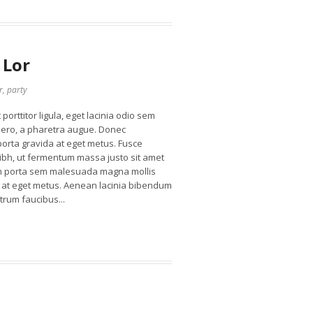
 Lor
r
,
party
porttitor ligula, eget lacinia odio sem
libero, a pharetra augue. Donec
 porta gravida at eget metus. Fusce
ibh, ut fermentum massa justo sit amet
tiam porta sem malesuada magna mollis
a at eget metus. Aenean lacinia bibendum
trum faucibus...