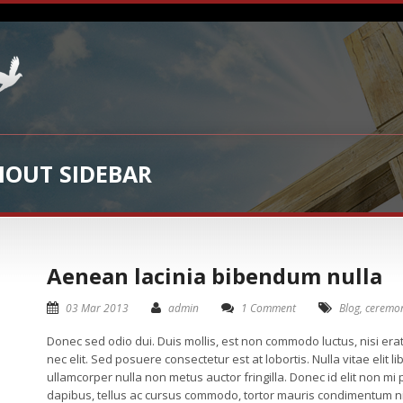
OUT SIDEBAR
Aenean lacinia bibendum nulla
03 Mar 2013
admin
1 Comment
Blog
,
ceremo
Donec sed odio dui. Duis mollis, est non commodo luctus, nisi erat 
nec elit. Sed posuere consectetur est at lobortis. Nulla vitae elit 
ullamcorper nulla non metus auctor fringilla. Donec id elit non mi
dapibus, tellus ac cursus commodo, tortor mauris condimentum n