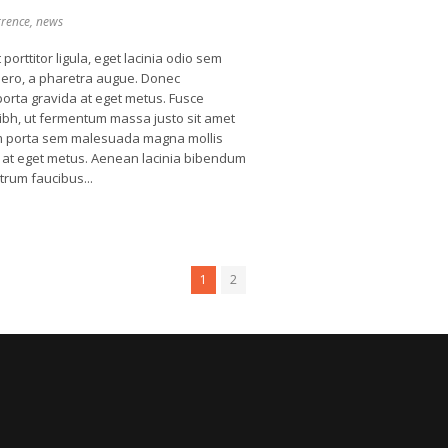
rrence
,
news
porttitor ligula, eget lacinia odio sem
libero, a pharetra augue. Donec
 porta gravida at eget metus. Fusce
ibh, ut fermentum massa justo sit amet
tiam porta sem malesuada magna mollis
a at eget metus. Aenean lacinia bibendum
trum faucibus...
1
2