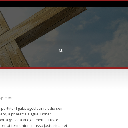
ny
,
news
porttitor ligula, eget lacinia odio sem
libero, a pharetra augue. Donec
 porta gravida at eget metus. Fusce
ibh, ut fermentum massa justo sit amet