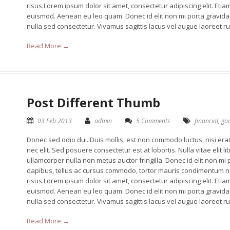
risus.Lorem ipsum dolor sit amet, consectetur adipiscing elit. E
euismod. Aenean eu leo quam. Donec id elit non mi porta gravid
nulla sed consectetur. Vivamus sagittis lacus vel augue laoreet ru
Read More →
Post Different Thumb
03 Feb 2013
admin
5 Comments
financial
,
go
Donec sed odio dui. Duis mollis, est non commodo luctus, nisi erat 
nec elit. Sed posuere consectetur est at lobortis. Nulla vitae elit 
ullamcorper nulla non metus auctor fringilla. Donec id elit non mi
dapibus, tellus ac cursus commodo, tortor mauris condimentum n
risus.Lorem ipsum dolor sit amet, consectetur adipiscing elit. E
euismod. Aenean eu leo quam. Donec id elit non mi porta gravid
nulla sed consectetur. Vivamus sagittis lacus vel augue laoreet ru
Read More →