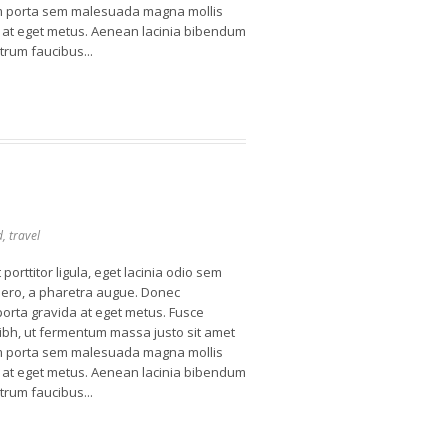
tiam porta sem malesuada magna mollis
a at eget metus. Aenean lacinia bibendum
trum faucibus...
d
,
travel
porttitor ligula, eget lacinia odio sem
libero, a pharetra augue. Donec
 porta gravida at eget metus. Fusce
ibh, ut fermentum massa justo sit amet
tiam porta sem malesuada magna mollis
a at eget metus. Aenean lacinia bibendum
trum faucibus...