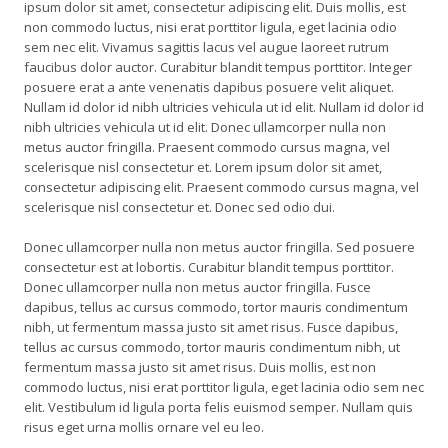
ipsum dolor sit amet, consectetur adipiscing elit. Duis mollis, est
non commodo luctus, nisi erat porttitor ligula, eget lacinia odio
sem nec elit. Vivamus sagittis lacus vel augue laoreet rutrum
faucibus dolor auctor. Curabitur blandit tempus porttitor. Integer
posuere erat a ante venenatis dapibus posuere velit aliquet.
Nullam id dolor id nibh ultricies vehicula ut id elit. Nullam id dolor id
nibh ultricies vehicula ut id elit. Donec ullamcorper nulla non
metus auctor fringilla. Praesent commodo cursus magna, vel
scelerisque nisl consectetur et. Lorem ipsum dolor sit amet,
consectetur adipiscing elit. Praesent commodo cursus magna, vel
scelerisque nisl consectetur et. Donec sed odio dui.
Donec ullamcorper nulla non metus auctor fringilla. Sed posuere
consectetur est at lobortis. Curabitur blandit tempus porttitor.
Donec ullamcorper nulla non metus auctor fringilla. Fusce
dapibus, tellus ac cursus commodo, tortor mauris condimentum
nibh, ut fermentum massa justo sit amet risus. Fusce dapibus,
tellus ac cursus commodo, tortor mauris condimentum nibh, ut
fermentum massa justo sit amet risus. Duis mollis, est non
commodo luctus, nisi erat porttitor ligula, eget lacinia odio sem nec
elit. Vestibulum id ligula porta felis euismod semper. Nullam quis
risus eget urna mollis ornare vel eu leo.