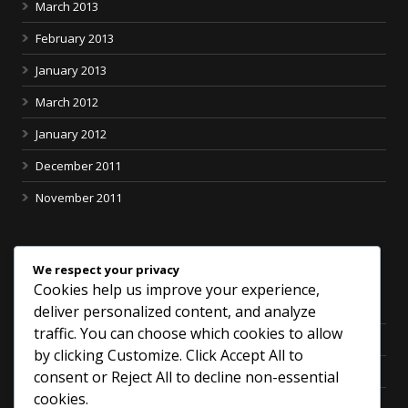
March 2013
February 2013
January 2013
March 2012
January 2012
December 2011
November 2011
Categories
We respect your privacy
Cookies help us improve your experience,
All of God
deliver personalized content, and analyze
traffic. You can choose which cookies to allow
Blog
by clicking
Customize
. Click
Accept All
to
Church Financial
consent or
Reject All
to decline non-essential
cookies.
Life Sharing