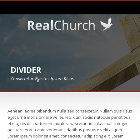
DIVIDER
Consectetur Egestas Ipsum Risus
Aenean lacinia bibendum nulla sed consectetur. Nullam quis risus
eget urna mollis ornare vel eu leo. Cum sociis natoque penatibus
et magnis dis parturient montes, nascetur ridiculus mus. Integer
posuere erat a ante venenatis dapibus posuere velit aliquet.
Lorem ipsum dolor sit amet, consectetur adipiscing elit. Lorem